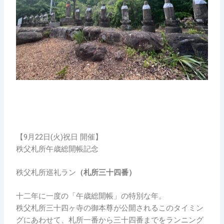
【9月22日(火)祝日 開催】
秩父札所午歳総開帳記念
秩父札所巡礼ラン
（札所三十四番）
十二年に一度の「午歳総開帳」の特別な年。
秩父札所三十四ヶ寺の御本尊が公開されるこのタイミン
グにあわせて、札所一番から三十四番までをランニング