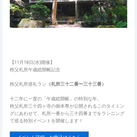
【11月18日(水)開催】
秩父札所午歳総開帳記念
秩父札所巡礼ラン
（札所三十二番〜三十三番）
十二年に一度の「午歳総開帳」の特別な年。
秩父札所三十四ヶ寺の御本尊が公開されるこのタイミン
グにあわせて、札所一番から三十四番までをランニング
で巡る特別イベントを開催します！