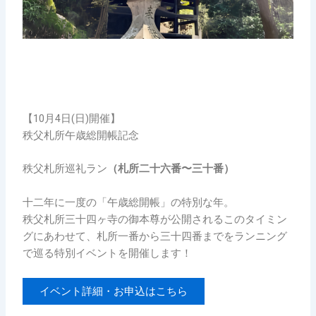
【10月4日(日)開催】
秩父札所午歳総開帳記念
秩父札所巡礼ラン
（札所二十六番〜三十番）
十二年に一度の「午歳総開帳」の特別な年。
秩父札所三十四ヶ寺の御本尊が公開されるこのタイミン
グにあわせて、札所一番から三十四番までをランニング
で巡る特別イベントを開催します！
イベント詳細・お申込はこちら