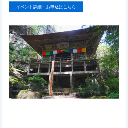
イベント詳細・お申込はこちら