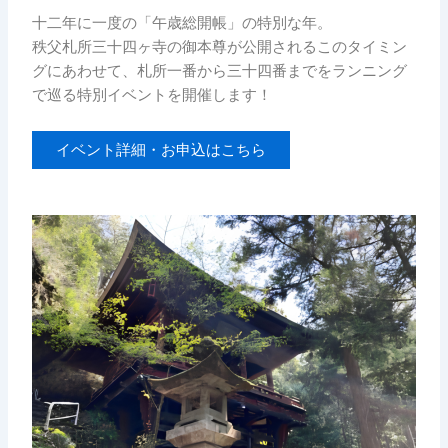
十二年に一度の「午歳総開帳」の特別な年。
秩父札所三十四ヶ寺の御本尊が公開されるこのタイミン
グにあわせて、札所一番から三十四番までをランニング
で巡る特別イベントを開催します！
イベント詳細・お申込はこちら