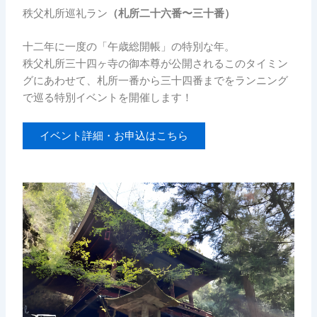
秩父札所巡礼ラン
（札所二十六番〜三十番）
十二年に一度の「午歳総開帳」の特別な年。
秩父札所三十四ヶ寺の御本尊が公開されるこのタイミン
グにあわせて、札所一番から三十四番までをランニング
で巡る特別イベントを開催します！
イベント詳細・お申込はこちら