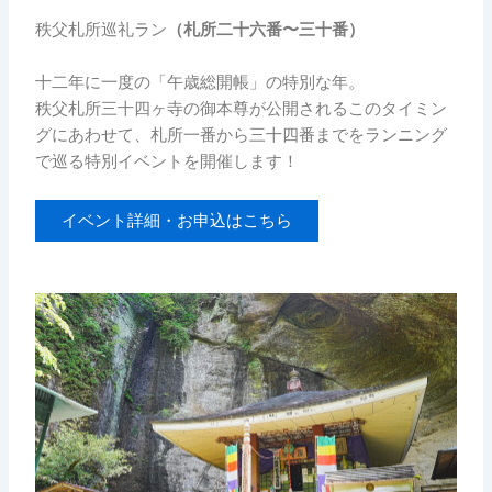
秩父札所巡礼ラン
（札所二十六番〜三十番）
十二年に一度の「午歳総開帳」の特別な年。
秩父札所三十四ヶ寺の御本尊が公開されるこのタイミン
グにあわせて、札所一番から三十四番までをランニング
で巡る特別イベントを開催します！
イベント詳細・お申込はこちら