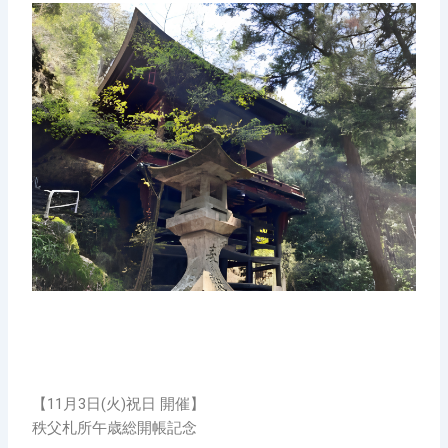
【11月3日(火)祝日 開催】
秩父札所午歳総開帳記念