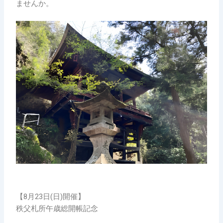
ませんか。
【8月23日(日)開催】
秩父札所午歳総開帳記念