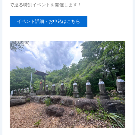
で巡る特別イベントを開催します！
イベント詳細・お申込はこちら