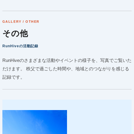
内
容
を
GALLERY / OTHER
ス
その他
キ
ッ
プ
RunHiveの活動記録
RunHiveのさまざまな活動やイベントの様子を、写真でご覧いた
だけます。
秩父で過ごした時間や、地域とのつながりを感じる
記録です。